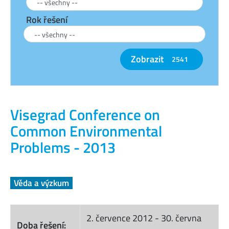
Rok řešení
Zobrazit
2541
Visegrad Conference on
Common Environmental
Problems - 2013
Věda a výzkum
2. července 2012
-
30. června
Doba řešení: