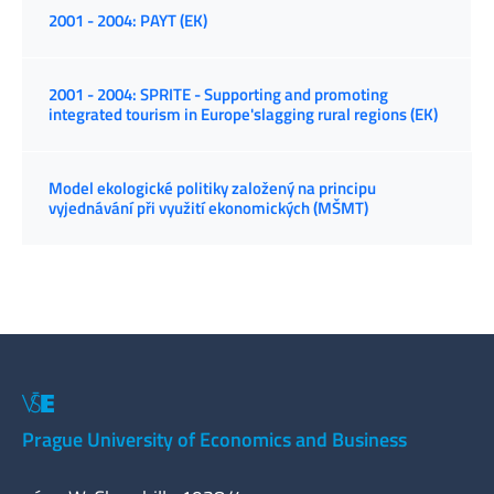
2001 - 2004: PAYT (EK)
2001 - 2004: SPRITE - Supporting and promoting
integrated tourism in Europe'slagging rural regions (EK)
Model ekologické politiky založený na principu
vyjednávání při využití ekonomických (MŠMT)
Prague University of Economics and Business