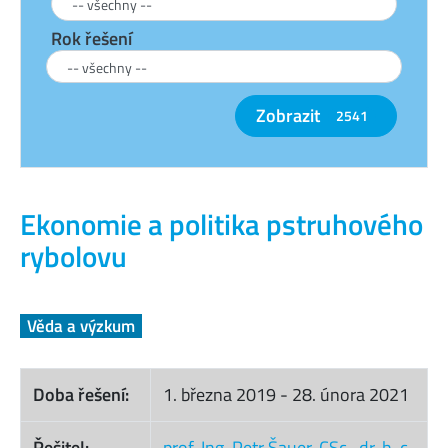
Rok řešení
Zobrazit
2541
Ekonomie a politika pstruhového
rybolovu
Věda a výzkum
Doba řešení:
1. března 2019
-
28. února 2021
Řešitel:
prof. Ing. Petr Šauer, CSc., dr. h. c.