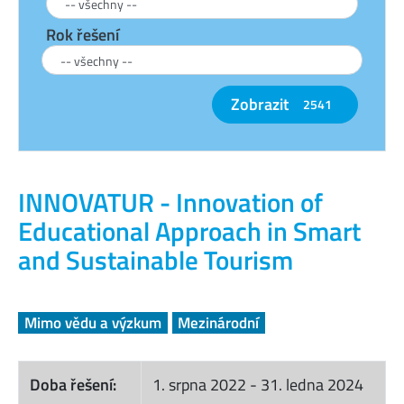
Rok řešení
Zobrazit
2541
INNOVATUR - Innovation of
Educational Approach in Smart
and Sustainable Tourism
Mimo vědu a výzkum
Mezinárodní
Doba řešení:
1. srpna 2022
-
31. ledna 2024