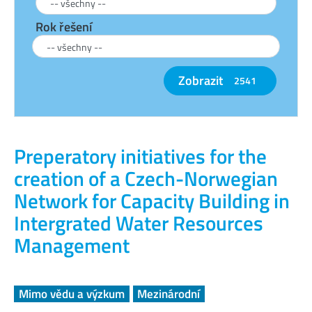
Rok řešení
Zobrazit
2541
Preperatory initiatives for the
creation of a Czech-Norwegian
Network for Capacity Building in
Intergrated Water Resources
Management
Mimo vědu a výzkum
Mezinárodní