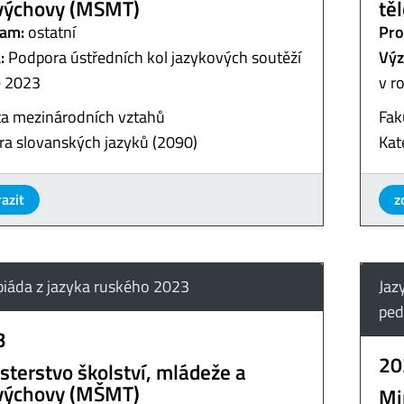
výchovy (MŠMT)
tě
am:
ostatní
Pro
:
Podpora ústředních kol jazykových soutěží
Výz
e 2023
v r
ta mezinárodních vztahů
Fak
ra slovanských jazyků (2090)
Kat
azit
z
iáda z jazyka ruského 2023
Jaz
ped
3
20
sterstvo školství, mládeže a
výchovy (MŠMT)
Mi