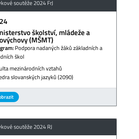
ykové soutěže 2024 FrJ
24
nisterstvo školství, mládeže a
lovýchovy (MŠMT)
gram:
Podpora nadaných žáků základních a
edních škol
ulta mezinárodních vztahů
edra slovanských jazyků (2090)
obrazit
ykové soutěže 2024 RJ