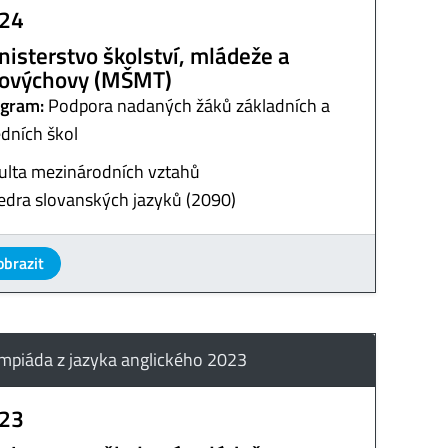
24
nisterstvo školství, mládeže a
lovýchovy (MŠMT)
gram:
Podpora nadaných žáků základních a
edních škol
ulta mezinárodních vztahů
edra slovanských jazyků (2090)
obrazit
mpiáda z jazyka anglického 2023
23