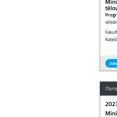
Mini
tělo
Progr
střed
Fakul
Kated
zobr
Olymp
202
Mini