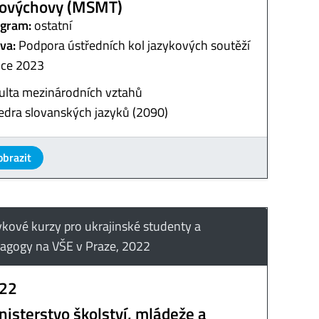
lovýchovy (MŠMT)
gram:
ostatní
va:
Podpora ústředních kol jazykových soutěží
oce 2023
ulta mezinárodních vztahů
edra slovanských jazyků (2090)
obrazit
ykové kurzy pro ukrajinské studenty a
agogy na VŠE v Praze, 2022
22
nisterstvo školství, mládeže a