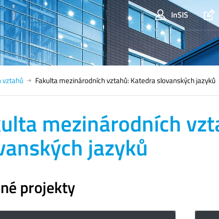
InSIS
h vztahů
Fakulta mezinárodních vztahů: Katedra slovanských jazyků
ulta mezinárodních vzt
vanských jazyků
né projekty