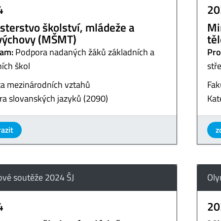
4
20
sterstvo školství, mládeže a
Mi
výchovy (MŠMT)
tě
am:
Podpora nadaných žáků základních a
Pro
ních škol
stř
ta mezinárodních vztahů
Fak
ra slovanských jazyků (2090)
Kat
azit
z
ové soutěže 2024 ŠJ
Oly
4
20