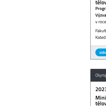
tělo
Progr
Výzva
v roc
Fakul
Kated
zobr
Olymp
202
Mini
tělo