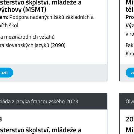
sterstvo školství, mládeže a
Mi
výchovy (MŠMT)
tě
am:
Podpora nadaných žáků základních a
Pro
ních škol
Výz
v r
ta mezinárodních vztahů
ra slovanských jazyků (2090)
Fak
Kat
azit
z
iáda z jazyka francouzského 2023
Oly
3
20
sterstvo školství, mládeže a
Mi