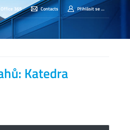
Office 365
Contacts
Přihlásit se ...
ahů: Katedra