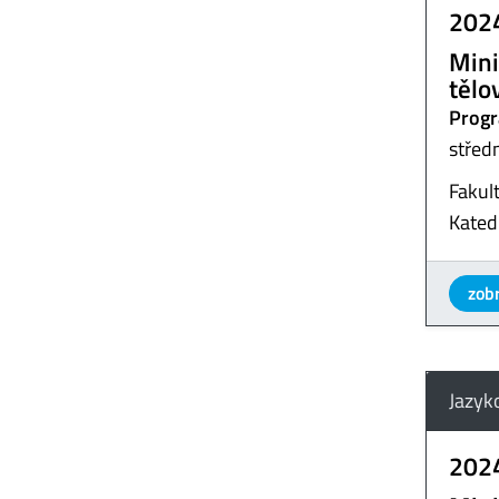
202
Mini
tělo
Progr
střed
Fakul
Kated
zobr
Jazyk
202