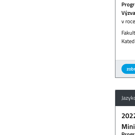
Progr
Výzva
v roc
Fakul
Kated
zobr
Jazyk
202
Mini
Progr