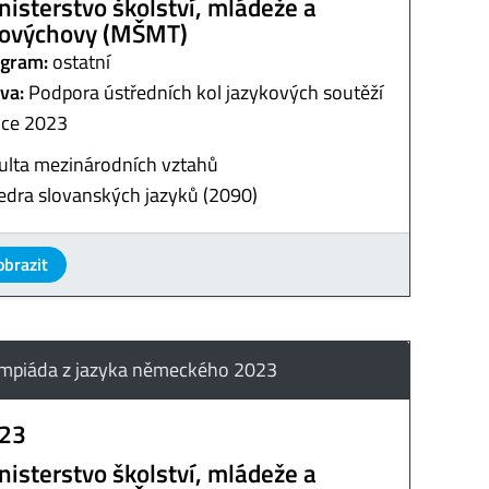
nisterstvo školství, mládeže a
lovýchovy (MŠMT)
gram:
ostatní
va:
Podpora ústředních kol jazykových soutěží
oce 2023
ulta mezinárodních vztahů
edra slovanských jazyků (2090)
obrazit
mpiáda z jazyka německého 2023
23
nisterstvo školství, mládeže a