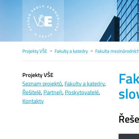
Projekty VŠE
Fakulty a katedry
Fakulta mezinárodníc
Fak
Projekty VŠE
Seznam projektů
,
Fakulty a katedry
,
slo
Řešitelé
,
Partneři
,
Poskytovatelé
,
Kontakty
Řeše