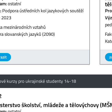
tě
am:
ostatní
:
Podpora ústředních kol jazykových soutěží
Pro
e 2023
Výz
ped
ta mezinárodních vztahů
ra slovanských jazyků (2090)
Fak
Kat
azit
z
ové kurzy pro ukrajinské studenty 14-18
2
sterstvo školství, mládeže a tělovýchovy (MŠ
am:
ostatní