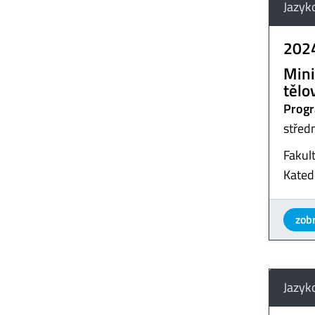
Jazyk
202
Mini
tělo
Progr
střed
Fakul
Kated
zobr
Jazyk