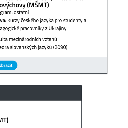
lovýchovy (MŠMT)
gram:
ostatní
va:
Kurzy českého jazyka pro studenty a
agogické pracovníky z Ukrajiny
ulta mezinárodních vztahů
edra slovanských jazyků (2090)
obrazit
MT)