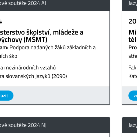
ové soutěže 2024 AJ
Jaz
4
20
sterstvo školství, mládeže a
Mi
výchovy (MŠMT)
tě
am:
Podpora nadaných žáků základních a
Pro
ních škol
stř
ta mezinárodních vztahů
Fak
ra slovanských jazyků (2090)
Kat
azit
z
ové soutěže 2024 NJ
Jaz