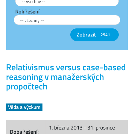
Rok řešení
Zobrazit
2541
Relativismus versus case-based
reasoning v manažerských
propočtech
Věda a výzkum
1. března 2013
-
31. prosince
Doba řešení: