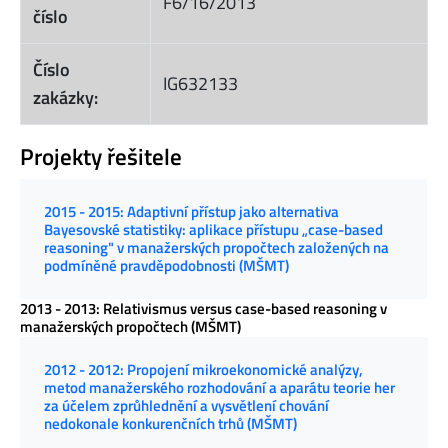
F6/16/2013
číslo
Číslo
IG632133
zakázky:
Projekty řešitele
2015 - 2015: Adaptivní přístup jako alternativa
Bayesovské statistiky: aplikace přístupu „case-based
reasoning" v manažerských propočtech založených na
podmíněné pravděpodobnosti (MŠMT)
2013 - 2013: Relativismus versus case-based reasoning v
manažerských propočtech (MŠMT)
2012 - 2012: Propojení mikroekonomické analýzy,
metod manažerského rozhodování a aparátu teorie her
za účelem zprůhlednění a vysvětlení chování
nedokonale konkurenčních trhů (MŠMT)