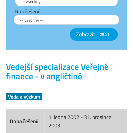
Rok řešení
Zobrazit
2541
Vedejší specializace Veřejné
finance - v angličtině
Věda a výzkum
1. ledna 2002
-
31. prosince
Doba řešení:
2003