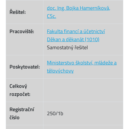
doc. Ing. Bojka Hamerníková,
Řešitel:
CSc.
Pracoviště:
Fakulta financí a účetnictví
Děkan a děkanát (1010)
Samostatný řešitel
Ministerstvo školství, mládeže a
Poskytovatel:
tělovýchovy
Celkový
rozpočet:
Registrační
250/1b
číslo