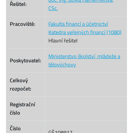
Řešitel:
CSc.
Pracoviště:
Fakulta financí a účetnictví
Katedra veřejných financí (1080)
Hlavní řešitel
Ministerstvo školství, mládeže a
Poskytovatel:
tělovýchovy
Celkový
rozpočet:
Registrační
číslo
Číslo
GŠ108917