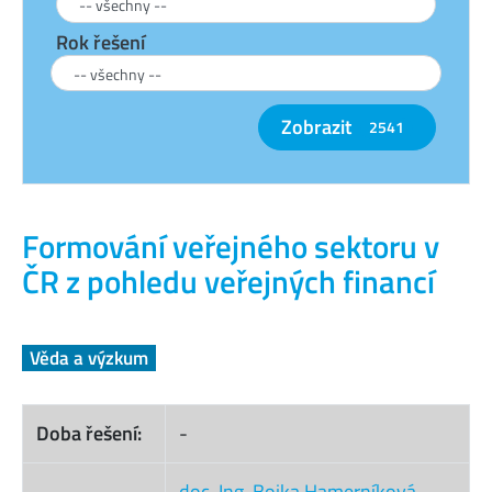
Rok řešení
Zobrazit
2541
Formování veřejného sektoru v
ČR z pohledu veřejných financí
Věda a výzkum
Doba řešení:
-
doc. Ing. Bojka Hamerníková,