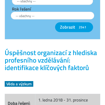
Rok řešení
Zobrazit
2541
Úspěšnost organizací z hlediska
profesního vzdělávání:
identifikace klíčových faktorů
Věda a výzkum
1. ledna 2018
-
31. prosince
Doba řešení: