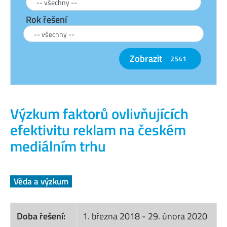
Rok řešení
Zobrazit
2541
Výzkum faktorů ovlivňujících
efektivitu reklam na českém
mediálním trhu
Věda a výzkum
Doba řešení:
1. března 2018
-
29. února 2020