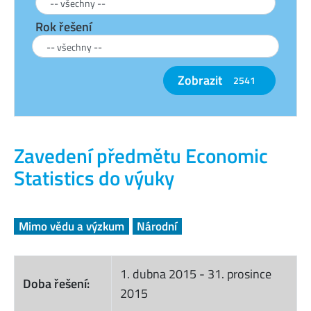
Rok řešení
Zobrazit
2541
Zavedení předmětu Economic
Statistics do výuky
Mimo vědu a výzkum
Národní
1. dubna 2015
-
31. prosince
Doba řešení:
2015