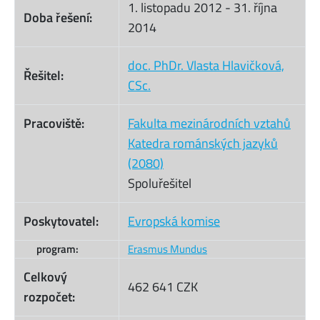
1. listopadu 2012
-
31. října
Doba řešení:
2014
doc. PhDr. Vlasta Hlavičková,
Řešitel:
CSc.
Pracoviště:
Fakulta mezinárodních vztahů
Katedra románských jazyků
(2080)
Spoluřešitel
Poskytovatel:
Evropská komise
program:
Erasmus Mundus
Celkový
462 641 CZK
rozpočet: