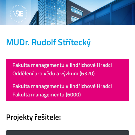
MUDr. Rudolf Střítecký
Fakulta managementu v Jindřichově Hradci
Oddělení pro vědu a výzkum (6320)
Fakulta managementu v Jindřichově Hradci
Fakulta managementu (6000)
Projekty řešitele: