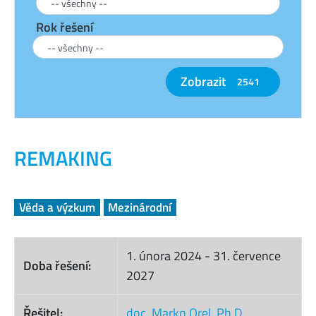
Rok řešení
Zobrazit
2541
REMAKING
Věda a výzkum
Mezinárodní
1. února 2024
-
31. července
Doba řešení:
2027
Řešitel:
doc. Marko Orel, Ph.D.