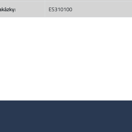
akázky:
ES310100