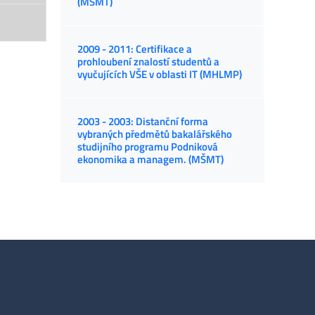
(MŠMT)
2009 - 2011: Certifikace a
prohloubení znalostí studentů a
vyučujících VŠE v oblasti IT (MHLMP)
2003 - 2003: Distanční forma
vybraných předmětů bakalářského
studijního programu Podniková
ekonomika a managem. (MŠMT)