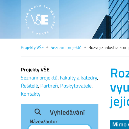
Projekty VŠE
Seznam projektů
Rozvoj znalostí a kompe
Roz
Projekty VŠE
Seznam projektů
,
Fakulty a katedry
,
vyu
Řešitelé
,
Partneři
,
Poskytovatelé
,
Kontakty
jej
Vyhledávání
Název/autor
Mimo 