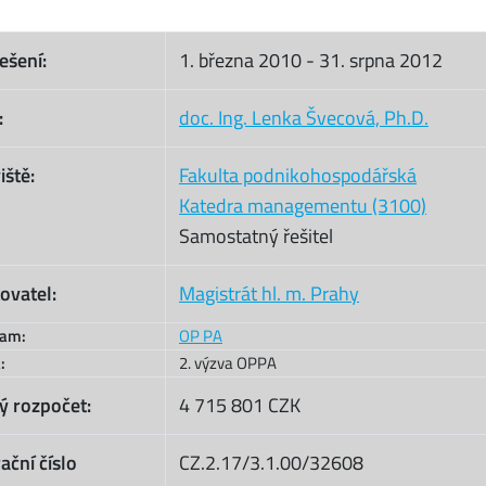
ešení:
1. března 2010
-
31. srpna 2012
:
doc. Ing. Lenka Švecová, Ph.D.
iště:
Fakulta podnikohospodářská
Katedra managementu (3100)
Samostatný řešitel
ovatel:
Magistrát hl. m. Prahy
ram:
OP PA
:
2. výzva OPPA
ý rozpočet:
4 715 801 CZK
ační číslo
CZ.2.17/3.1.00/32608