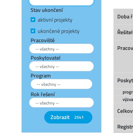
Stav ukončení
Doba ř
aktivní projekty
ukončené projekty
Řešitel
Pracoviště
Pracov
Poskytovatel
Program
Poskyt
prog
Rok řešení
výzva
Celkov
Zobrazit
2541
Registr