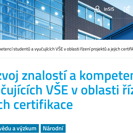
InSIS
tencí studentů a vyučujících VŠE v oblasti řízení projektů a jejich certif
voj znalostí a kompete
čujících VŠE v oblasti ří
ich certifikace
vědu a výzkum
Národní