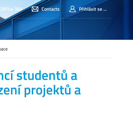
Office 365
Contacts
Přihlásit se ...
ikace
ncí studentů a
zení projektů a