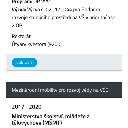
Program:
OP VVV
Výzva:
Výzva č. 02_17_044 pro Podpora
rozvoje studijního prostředí na VŠ v prioritní ose
2 OP
Rektorát
Útvary kvestora (9200)
zobrazit
Mezinárodní mobility pro rozvoj vědy na VŠE
2017 - 2020
Ministerstvo školství, mládeže a
tělovýchovy (MŠMT)