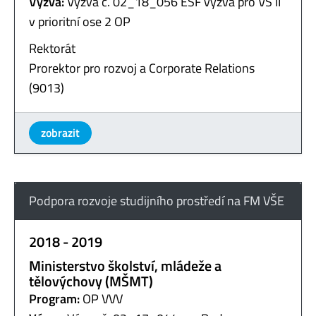
Výzva:
Výzva č. 02_18_056 ESF výzva pro VŠ II
v prioritní ose 2 OP
Rektorát
Prorektor pro rozvoj a Corporate Relations
(9013)
zobrazit
Podpora rozvoje studijního prostředí na FM VŠE
2018 - 2019
Ministerstvo školství, mládeže a
tělovýchovy (MŠMT)
Program:
OP VVV