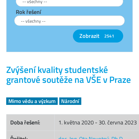
Rok řešení
Zobrazit
2541
Zvýšení kvality studentské
grantové soutěže na VŠE v Praze
Mimo vědu a výzkum
Národní
Doba řešení:
1. května 2020
-
30. června 2023
Řešitel:
doc. Ing. Ota Novotný, Ph.D.