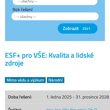
Rok řešení
Zobrazit
2541
ESF+ pro VŠE: Kvalita a lidské
zdroje
Mimo vědu a výzkum
Národní
Doba řešení:
1. ledna 2025
-
31. prosince 2028
Řešitel:
doc. Ing. Ota Novotný, Ph.D.