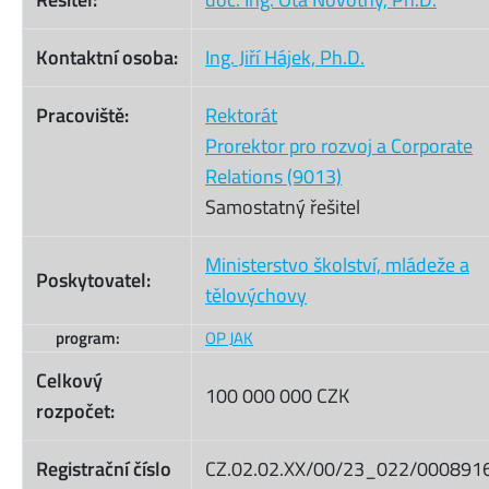
Kontaktní osoba:
Ing. Jiří Hájek, Ph.D.
Pracoviště:
Rektorát
Prorektor pro rozvoj a Corporate
Relations (9013)
Samostatný řešitel
Ministerstvo školství, mládeže a
Poskytovatel:
tělovýchovy
program:
OP JAK
Celkový
100 000 000 CZK
rozpočet:
Registrační číslo
CZ.02.02.XX/00/23_022/000891