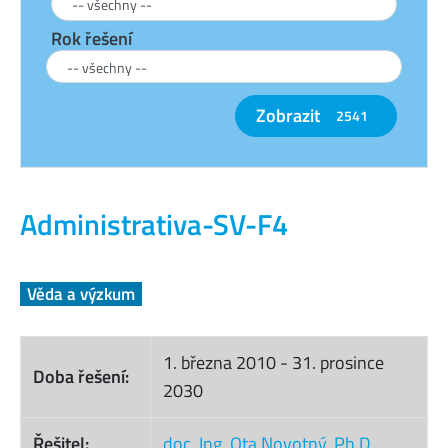
Rok řešení
Zobrazit
2541
Administrativa-SV-F4
Věda a výzkum
1. března 2010
-
31. prosince
Doba řešení:
2030
Řešitel:
doc. Ing. Ota Novotný, Ph.D.