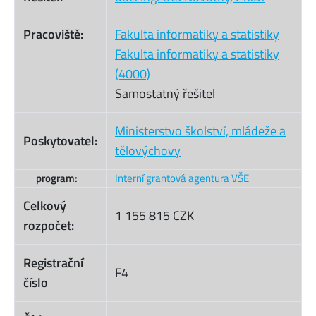
Pracoviště:
Fakulta informatiky a statistiky
Fakulta informatiky a statistiky
(4000)
Samostatný řešitel
Ministerstvo školství, mládeže a
Poskytovatel:
tělovýchovy
program:
Interní grantová agentura VŠE
Celkový
1 155 815 CZK
rozpočet:
Registrační
F4
číslo