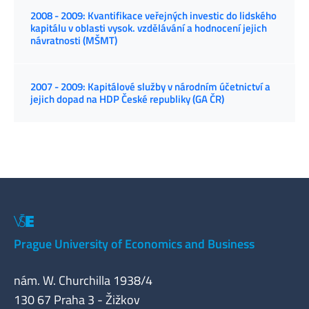
2008 - 2009: Kvantifikace veřejných investic do lidského
kapitálu v oblasti vysok. vzdělávání a hodnocení jejich
návratnosti (MŠMT)
2007 - 2009: Kapitálové služby v národním účetnictví a
jejich dopad na HDP České republiky (GA ČR)
Prague University of Economics and Business
nám. W. Churchilla 1938/4
130 67 Praha 3 - Žižkov