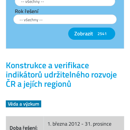
Rok řešení
Zobrazit
2541
Konstrukce a verifikace
indikátorů udržitelného rozvoje
ČR a jejích regionů
Věda a výzkum
1. března 2012
-
31. prosince
Doba řešení: