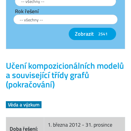
Rok řešení
Zobrazit
2541
Učení kompozicionálních modelů
a související třídy grafů
(pokračování)
Věda a výzkum
1. března 2012
-
31. prosince
Doba řešení: