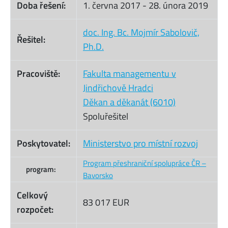
Doba řešení:
1. června 2017
-
28. února 2019
doc. Ing. Bc. Mojmír Sabolovič,
Řešitel:
Ph.D.
Pracoviště:
Fakulta managementu v
Jindřichově Hradci
Děkan a děkanát (6010)
Spoluřešitel
Poskytovatel:
Ministerstvo pro místní rozvoj
Program přeshraniční spolupráce ČR –
program:
Bavorsko
Celkový
83 017 EUR
rozpočet: