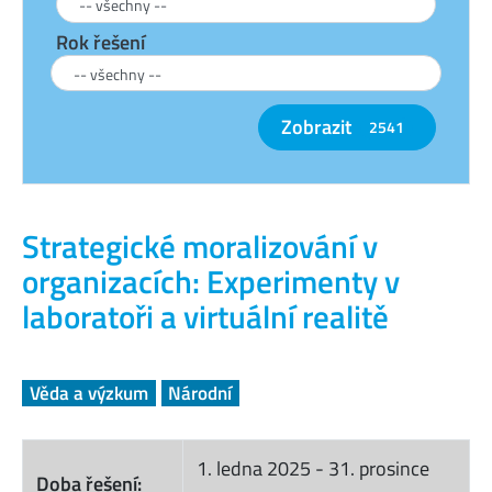
Rok řešení
Zobrazit
2541
Strategické moralizování v
organizacích: Experimenty v
laboratoři a virtuální realitě
Věda a výzkum
Národní
1. ledna 2025
-
31. prosince
Doba řešení: