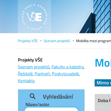
Projekty VŠE
Seznam projektů
Mobilita mezi progr
Mob
Projekty VŠE
Seznam projektů
,
Fakulty a katedry
,
Řešitelé
,
Partneři
,
Poskytovatelé
,
Kontakty
Mimo 
Vyhledávání
Doba ř
Název/autor