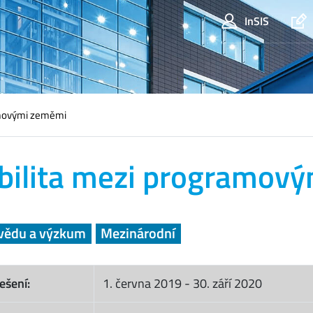
InSIS
amovými zeměmi
ilita mezi programov
vědu a výzkum
Mezinárodní
ešení:
1. června 2019
-
30. září 2020