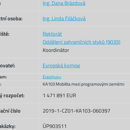
:
Ing. Dana Brázdová
tní osoba:
Ing. Linda Filáčková
iště:
Rektorát
Oddělení zahraničních styků (9035)
Koordinátor
ovatel:
Evropská komise
ram:
Erasmus+
:
KA103 Mobilita mezi programovými zeměmi
ý rozpočet:
1 471 891 EUR
ační číslo
2019-1-CZ01-KA103-060397
akázky:
ÚP903511