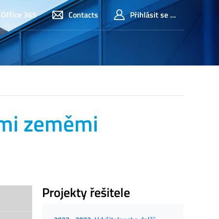
Office 365
Contacts
Přihlásit se ...
ými zeměmi
Projekty řešitele