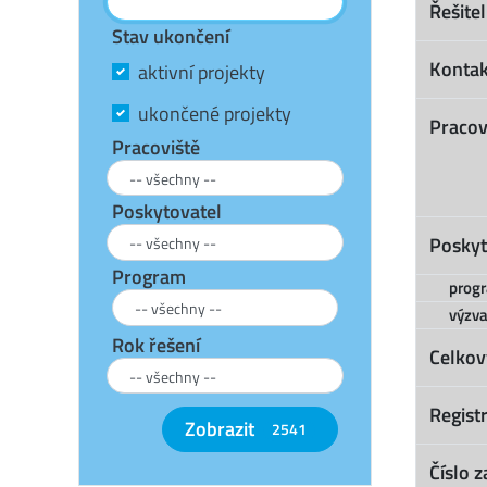
Řešitel
Stav ukončení
Kontak
aktivní projekty
ukončené projekty
Pracov
Pracoviště
Poskytovatel
Poskyt
Program
prog
výzva
Rok řešení
Celkov
Registr
Zobrazit
2541
Číslo z