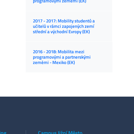
programovými zeměmi (EK)
2017 - 2017: Mobility studentů a
učitelů v rámci zapojených zemí
střední a východní Evropy (EK)
2016 - 2018: Mobilita mezi
programovými a partnerskými
zeměmi - Mexiko (EK)
ing
Campus Jižní Město