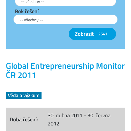
Rok řešení
Zobrazit
2541
Global Entrepreneurship Monitor
ČR 2011
Věda a výzkum
30. dubna 2011
-
30. června
Doba řešení:
2012