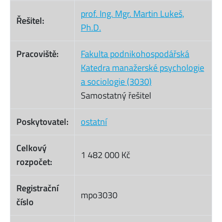
prof. Ing. Mgr. Martin Lukeš,
Řešitel:
Ph.D.
Pracoviště:
Fakulta podnikohospodářská
Katedra manažerské psychologie
a sociologie (3030)
Samostatný řešitel
Poskytovatel:
ostatní
Celkový
1 482 000 Kč
rozpočet:
Registrační
mpo3030
číslo