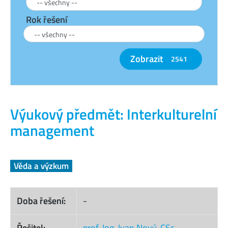
Rok řešení
Zobrazit
2541
Výukový předmět: Interkulturelní
management
Věda a výzkum
Doba řešení:
-
Řešitel:
prof. Ing. Ivan Nový, CSc.