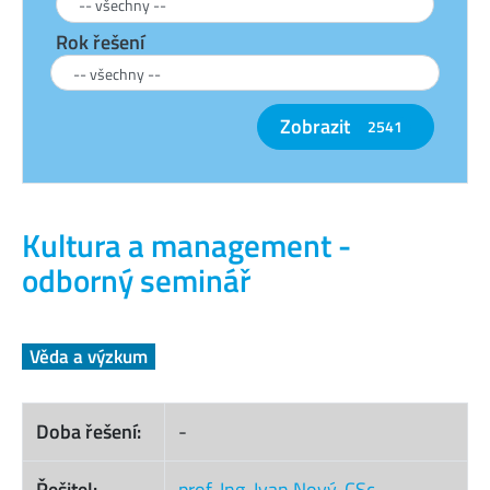
Rok řešení
Zobrazit
2541
Kultura a management -
odborný seminář
Věda a výzkum
Doba řešení:
-
Řešitel:
prof. Ing. Ivan Nový, CSc.