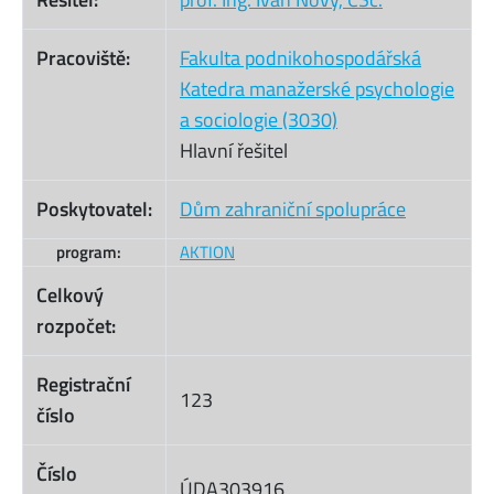
Pracoviště:
Fakulta podnikohospodářská
Katedra manažerské psychologie
a sociologie (3030)
Hlavní řešitel
Poskytovatel:
Dům zahraniční spolupráce
program:
AKTION
Celkový
rozpočet:
Registrační
123
číslo
Číslo
ÚDA303916