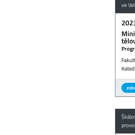
ve Ve
202
Mini
tělo
Progr
Fakult
Kated
zobr
Škálov
provo