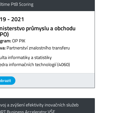
ltime PtB Scoring
19 - 2021
nisterstvo průmyslu a obchodu
PO)
gram:
OP PIK
va:
Partnerství znalostního transferu
ulta informatiky a statistiky
edra informačních technologií (4060)
obrazit
voj a zvýšení efektivity inovačních služeb
RT Business Accelerator VŠE