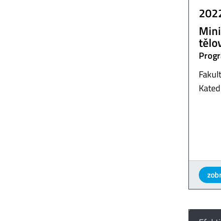
202
Mini
tělo
Progr
Fakult
Kated
zobr