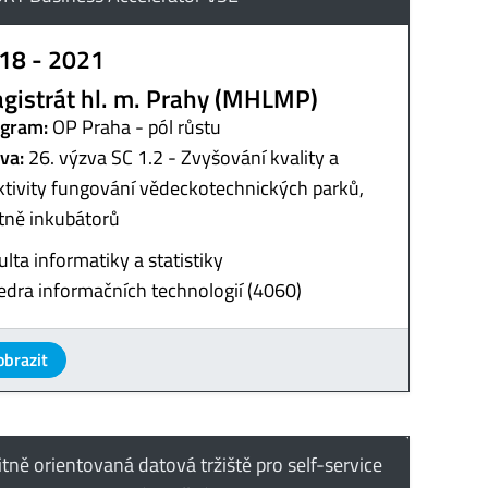
18 - 2021
gistrát hl. m. Prahy (MHLMP)
gram:
OP Praha - pól růstu
va:
26. výzva SC 1.2 - Zvyšování kvality a
ktivity fungování vědeckotechnických parků,
tně inkubátorů
ulta informatiky a statistiky
edra informačních technologií (4060)
obrazit
itně orientovaná datová tržiště pro self-service