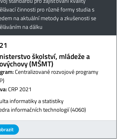
voj standardů pro zajišťování kvality
ělávací činnosti pro různé formy studia s
edem na aktuální metody a zkušenosti se
ěláváním na dálku
21
nisterstvo školství, mládeže a
lovýchovy (MŠMT)
gram:
Centralizované rozvojové programy
P)
va:
CRP 2021
ulta informatiky a statistiky
edra informačních technologií (4060)
obrazit