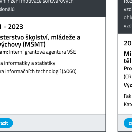
ivní řízení motivace softwarových
Roz
sionálů
vzd
ohl
1 - 2023
vzd
sterstvo školství, mládeže a
20
výchovy (MŠMT)
am:
Interní grantová agentura VŠE
Mi
tě
a informatiky a statistiky
Pro
ra informačních technologií (4060)
(CR
Výz
Fak
Kat
azit
z