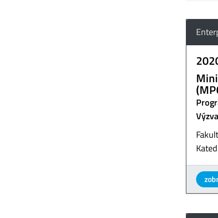
Enter
202
Mini
(MP
Progr
Výzva
Fakult
Kated
zobr