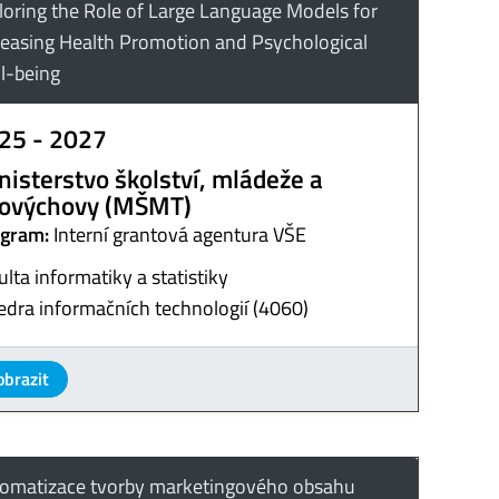
loring the Role of Large Language Models for
reasing Health Promotion and Psychological
l-being
25 - 2027
nisterstvo školství, mládeže a
lovýchovy (MŠMT)
gram:
Interní grantová agentura VŠE
ulta informatiky a statistiky
edra informačních technologií (4060)
obrazit
omatizace tvorby marketingového obsahu