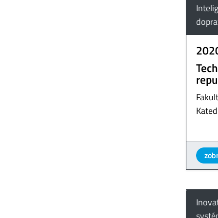
Inteli
dopra
202
Tech
repu
Fakult
Kated
zobr
Inova
syst