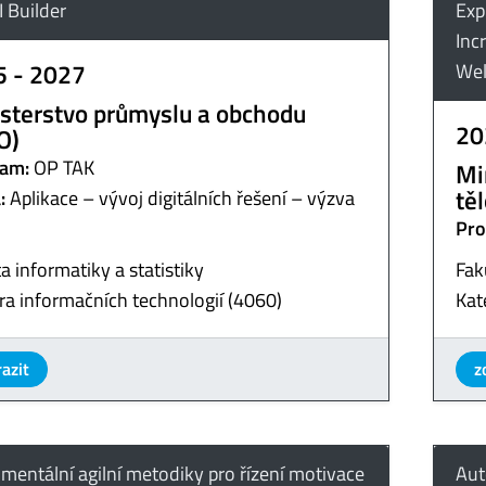
I Builder
Exp
Inc
5 - 2027
Wel
sterstvo průmyslu a obchodu
20
O)
am:
OP TAK
Mi
tě
:
Aplikace – vývoj digitálních řešení – výzva
Pro
a informatiky a statistiky
Fak
ra informačních technologií (4060)
Kat
azit
z
imentální agilní metodiky pro řízení motivace
Aut