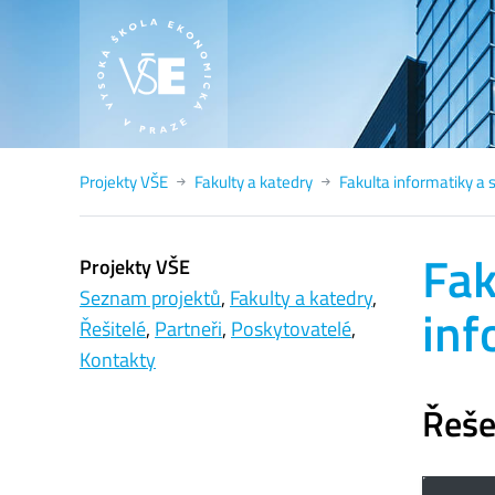
Projekty VŠE
Fakulty a katedry
Fakulta informatiky a s
Fak
Projekty VŠE
Seznam projektů
,
Fakulty a katedry
,
inf
Řešitelé
,
Partneři
,
Poskytovatelé
,
Kontakty
Řeše