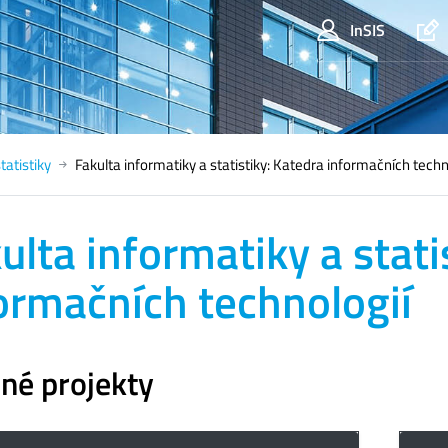
InSIS
tatistiky
Fakulta informatiky a statistiky: Katedra informačních techn
ulta informatiky a stati
ormačních technologií
né projekty