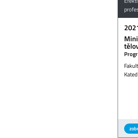
Efekt
profe
202
Mini
tělo
Progr
Fakult
Kated
zobr