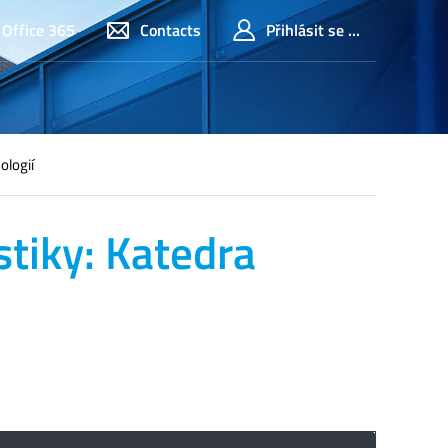
Office 365
Contacts
Přihlásit se ...
ologií
stiky: Katedra