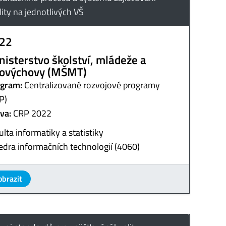
lity na jednotlivých VŠ
22
nisterstvo školství, mládeže a
lovýchovy (MŠMT)
gram:
Centralizované rozvojové programy
P)
va:
CRP 2022
ulta informatiky a statistiky
edra informačních technologií (4060)
obrazit