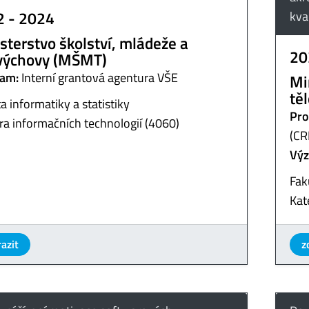
2 - 2024
kva
sterstvo školství, mládeže a
20
výchovy (MŠMT)
am:
Interní grantová agentura VŠE
Mi
tě
a informatiky a statistiky
Pro
ra informačních technologií (4060)
(CR
Výz
Fak
Kat
azit
z