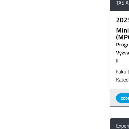
TAS A
202
Mini
(MP
Progr
Výzva
II.
Fakult
Kated
zobr
Exper