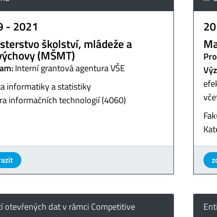
9 - 2021
20
sterstvo školství, mládeže a
Ma
výchovy (MŠMT)
Pro
am:
Interní grantová agentura VŠE
Výz
efe
a informatiky a statistiky
vče
ra informačních technologií (4060)
Fak
Kat
azit
z
tí otevřených dat v rámci Competitive
Ent