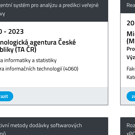
gentní systém pro analýzu a predikci veřejné
Rea
vy
20
0 - 2023
Mi
(M
nologická agentura České
bliky (TA ČR)
Pro
Výz
a informatiky a statistiky
ra informačních technologií (4060)
Fak
Kat
azit
z
tivní metody dodávky softwarových
Roz
émů
xPO