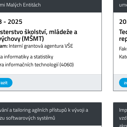
lmi Malých Entitách
umě
3 - 2025
20
sterstvo školství, mládeže a
Te
výchovy (MŠMT)
re
am:
Interní grantová agentura VŠE
Fak
a informatiky a statistiky
Kat
ra informačních technologií (4060)
azit
z
ání a tailoring agilních přístupů k vývoji a
Imp
zu softwarových systémů
vzd
akr