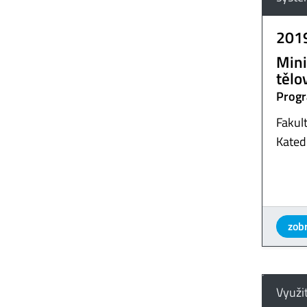
201
Mini
tělo
Progr
Fakult
Kated
zobr
Využi