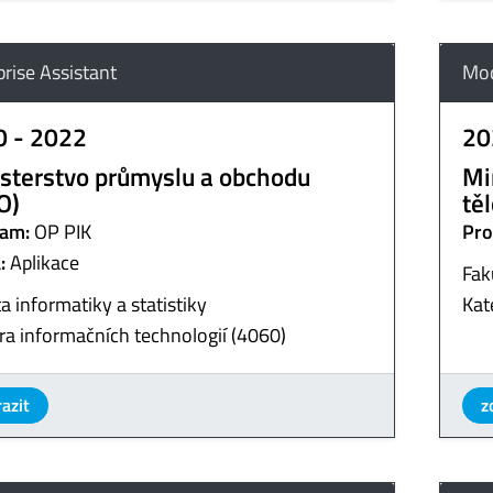
prise Assistant
Mod
0 - 2022
20
sterstvo průmyslu a obchodu
Mi
O)
tě
am:
OP PIK
Pro
:
Aplikace
Fak
a informatiky a statistiky
Kat
ra informačních technologií (4060)
azit
z