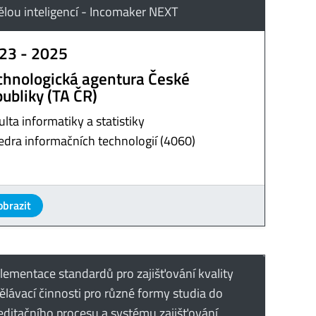
lou inteligencí - Incomaker NEXT
23 - 2025
chnologická agentura České
publiky (TA ČR)
ulta informatiky a statistiky
edra informačních technologií (4060)
obrazit
lementace standardů pro zajišťování kvality
ělávací činnosti pro různé formy studia do
editačního procesu a systému zajišťování